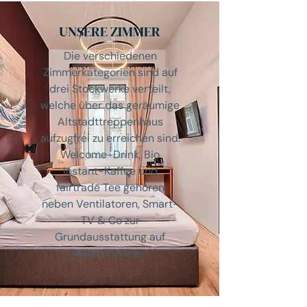
UNSERE ZIMMER
Die verschiedenen
Zimmerkategorien sind auf
drei Stockwerke verteilt,
welche über das geräumige
Altstadttreppenhaus
aufzugfrei zu erreichen sind.
Welcome-Drink,
Bio
Instant-Kaffee und
fairtrade Tee gehören
neben Ventilatoren, Smart-
TV & Co zur
Grundausstattung auf
jedem Zimmer.