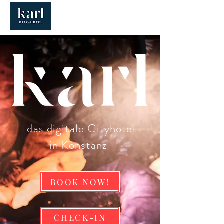
das digitale Cityhotel
in Konstanz
BOOK NOW!
CHECK-IN