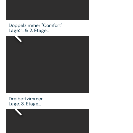
Doppelzimmer "Comfort"

Lage: 1. & 2. Etage

Queensize Bett | große Fenster

kostenfreies WLAN | Smart TV | 
kostenloser Tee | kostenloser 
Instant-Coffee | Smart Spiegel im 
Bad | Haarföhn | Safe | 24/7 Zugang 
zu Snacks und Getränken
Dreibettzimmer 

Lage: 3. Etage

Einzelbett und Doppelbett

kostenfreies WLAN | Smart TV | 
kostenloser Tee | kostenloser 
Instant-Coffee | Smart Spiegel im 