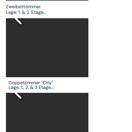
Zweibettzimmer

Lage: 1. & 2. Etage

kostenfreies WLAN | Smart TV | 
kostenloser Tee | kostenloser Instant-
Coffee | Smart Spiegel im Bad | 
Haarföhn | Safe | 24/7 Zugang zu 
Snacks und Getränken
Doppelzimmer "City"

Lage: 1., 2. & 3 Etage

Französisches Doppelbett |

kostenfreies WLAN | Smart TV | 
kostenloser Tee | kostenloser 
Instant-Coffee | Smart Spiegel im 
Bad | Haarföhn | Safe | 24/7 Zugang 
zu Snacks und Getränken