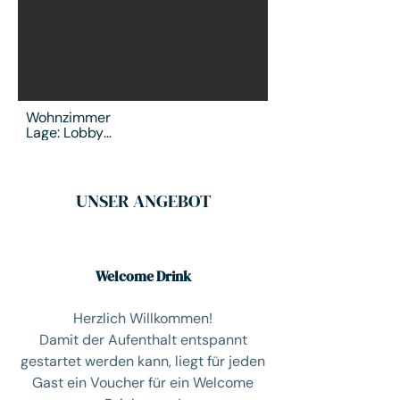
Bad | Haarföhn | Safe | 24/7 Zugang 
zu Snacks und Getränken
Wohnzimmer 

Lage: Lobby

Gemeinschaftlicher 
Aufenthaltsraum | Spieleschrank | 
Hintergrundmusik | Blick auf die 
UNSER ANGEBOT
Fussgängerzone | Loungemöbel | 
Esstische | Hochtisch | Zugang zum 
Verpflegungsautomaten
Welcome Drink
Herzlich Willkommen!
Damit der Aufenthalt entspannt
gestartet werden kann, liegt für jeden
Gast ein Voucher für ein Welcome