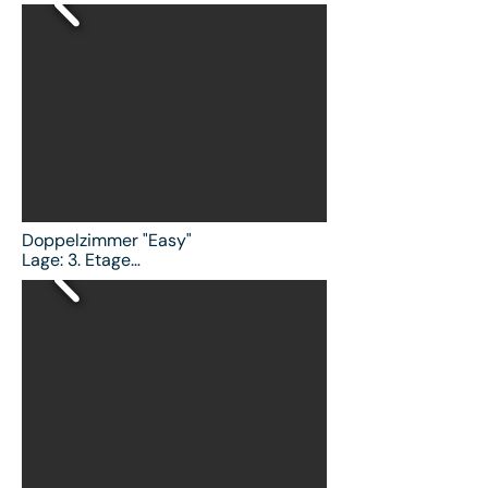
Doppelzimmer "Easy"

Lage: 3. Etage

kostenfreies WLAN | Smart TV | 
kostenloser Tee | kostenloser 
Instant-Coffee | Smart Spiegel im 
Bad | Haarföhn | Safe | 24/7 Zugang 
zu Snacks und Getränken