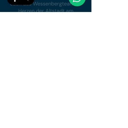
euch das Wessenbergteam im
Herzen der Altstadt am
Münster. Wir freuen uns sehr
über euren Besuch in der
Wessenbergstrasse 41. Trefft
uns in unserem modernen
Innenbereich, dem
mediterranen Innenhof mit
exotischen Pflanzen und über
200 Plätzen oder im intimen
Kreuzganghof mit bis zu 90
Plätzen. Beide Höfe sind
einfach zauberhaft und bieten
unerwartete Blicke auf den
Münsterturm, auf
mittelalterliches Gemäuer und
grossartige moderne
Architektur.