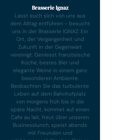
Brasserie Ignaz
Lasst euch sich von uns aus
dem Alltag entführen - besucht
uns in der Brasserie IGNAZ: Ein
Ort, der Vergangenheit und
Zukunft in der Gegenwart
vereinigt. Geniesst französische
Küche, bestes Bier und
elegante Weine in einem ganz
besonderen Ambiente.
Beobachten Sie das turbulente
Leben auf dem Bahnhofplatz
von morgens früh bis in die
späte Nacht, kommet auf einen
Cafe au lait, freut über unseren
Businesslunch, speist abends
mit Freunden und