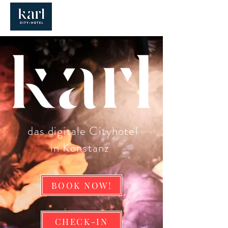
das digitale Cityhotel
in Konstanz
BOOK NOW!
CHECK-IN